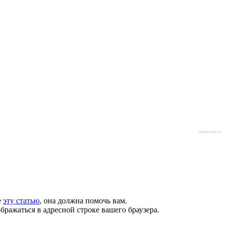
afisha-msk.ru
е
эту статью
, она должна помочь вам.
бражаться в адресной строке вашего браузера.