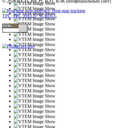
© 2026 ВУЭТ, ВКЭТ, ВЭТ, ВЭК (неофициальный сайт)
TPL_TPL_FIELD_SCROLL