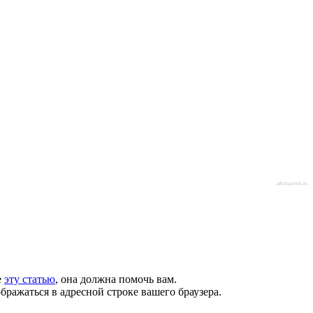
afisha-msk.ru
е
эту статью
, она должна помочь вам.
бражаться в адресной строке вашего браузера.