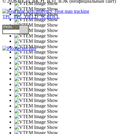
© 2026 ВУЭТ, ВКЭТ, ВЭТ, ВЭК (неофициальный сайт)
TPL_TPL_FIELD_SCROLL