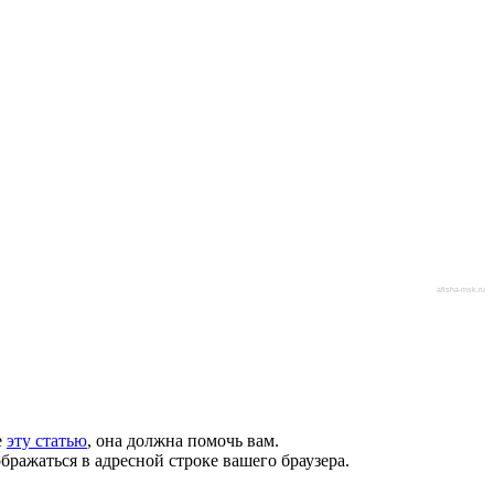
afisha-msk.ru
е
эту статью
, она должна помочь вам.
бражаться в адресной строке вашего браузера.