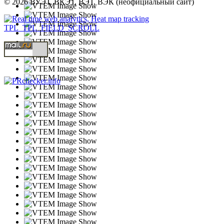
© 2026 ВУЭТ, ВКЭТ, ВЭТ, ВЭК (неофициальный сайт)
TPL_TPL_FIELD_SCROLL