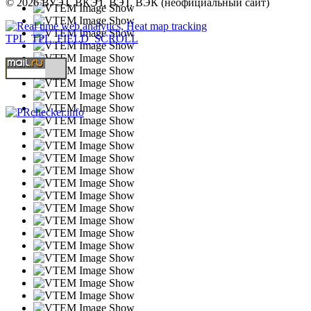
© 2026 ВУЭТ, ВКЭТ, ВЭТ, ВЭК (неофициальный сайт)
TPL_TPL_FIELD_SCROLL