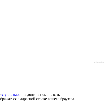
afisha-msk.ru
е
эту статью
, она должна помочь вам.
бражаться в адресной строке вашего браузера.