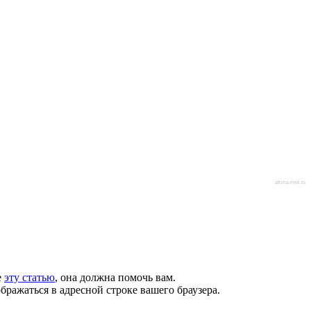
afisha-msk.ru
е
эту статью
, она должна помочь вам.
бражаться в адресной строке вашего браузера.