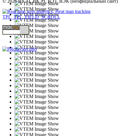
© 2026 ВУЭТ, ВКЭТ, ВЭТ, ВЭК (неофициальный сайт)
TPL_TPL_FIELD_SCROLL