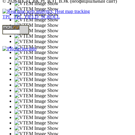
© 2026 ВУЭТ, ВКЭТ, ВЭТ, ВЭК (неофициальный сайт)
TPL_TPL_FIELD_SCROLL