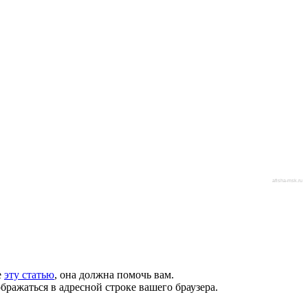
afisha-msk.ru
е
эту статью
, она должна помочь вам.
бражаться в адресной строке вашего браузера.