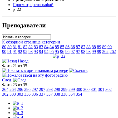
Просмотр фотографий
p_22
Преподаватели
К обзорной странице категории
80
80
81
81
82
82
83
83
84
84
85
85
86
86
87
87
88
88
89
89
90
90
91
91
92
92
93
93
94
94
95
95
96
96
97
97
98
98
99
99
262
262
Назад
Фото 21 из 35
След.
Фото 23 из 35
264
264
296
296
297
297
298
298
299
299
300
300
301
301
302
302
303
303
336
336
337
337
338
338
354
354