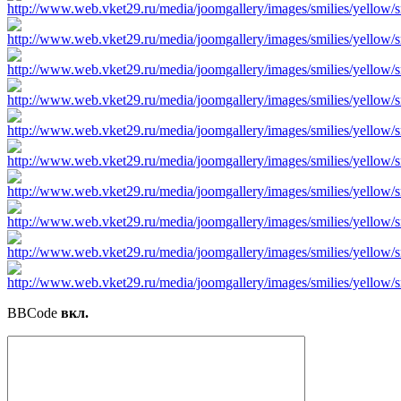
BBCode
вкл.