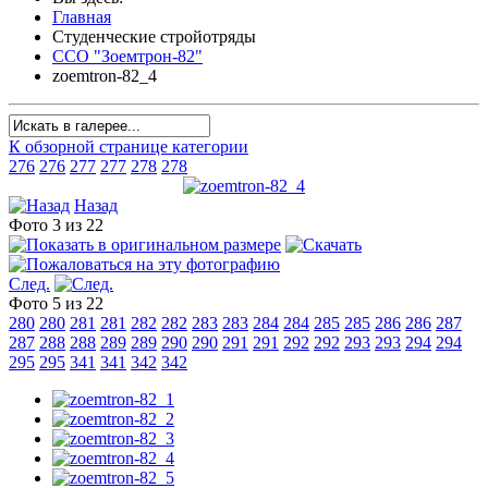
Главная
Студенческие стройотряды
ССО "Зоемтрон-82"
zoemtron-82_4
К обзорной странице категории
276
276
277
277
278
278
Назад
Фото 3 из 22
След.
Фото 5 из 22
280
280
281
281
282
282
283
283
284
284
285
285
286
286
287
287
288
288
289
289
290
290
291
291
292
292
293
293
294
294
295
295
341
341
342
342