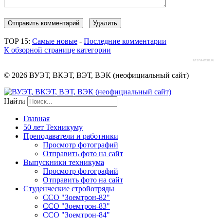
TOP 15:
Самые новые
-
Последние комментарии
К обзорной странице категории
afisha-msk.ru
© 2026 ВУЭТ, ВКЭТ, ВЭТ, ВЭК (неофициальный сайт)
Найти
Главная
50 лет Техникуму
Преподаватели и работники
Просмотр фотографий
Отправить фото на сайт
Выпускники техникума
Просмотр фотографий
Отправить фото на сайт
Студенческие стройотряды
ССО "Зоемтрон-82"
ССО "Зоемтрон-83"
ССО "Зоемтрон-84"