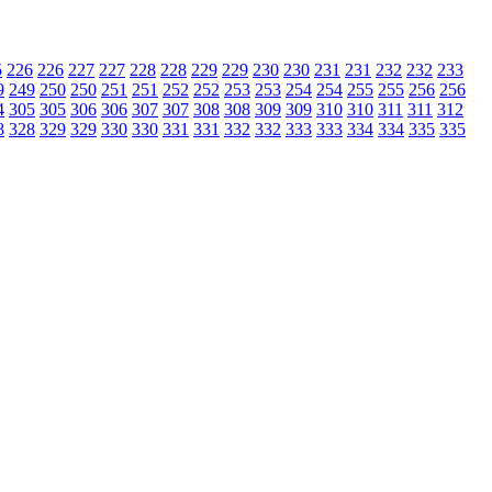
5
226
226
227
227
228
228
229
229
230
230
231
231
232
232
233
9
249
250
250
251
251
252
252
253
253
254
254
255
255
256
256
4
305
305
306
306
307
307
308
308
309
309
310
310
311
311
312
8
328
329
329
330
330
331
331
332
332
333
333
334
334
335
335