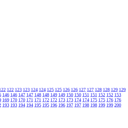
122
122
123
123
124
124
125
125
126
126
127
127
128
128
129
129
5
146
146
147
147
148
148
149
149
150
150
151
151
152
152
153
9
169
170
170
171
171
172
172
173
173
174
174
175
175
176
176
2
193
193
194
194
195
195
196
196
197
197
198
198
199
199
200