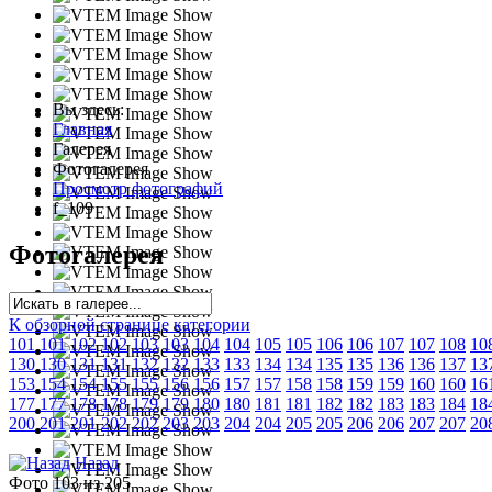
Вы здесь:
Главная
Галерея
Фотогалерея
Просмотр фотографий
f_109
Фотогалерея
К обзорной странице категории
101
101
102
102
103
103
104
104
105
105
106
106
107
107
108
10
130
130
131
131
132
132
133
133
134
134
135
135
136
136
137
13
153
154
154
155
155
156
156
157
157
158
158
159
159
160
160
16
177
177
178
178
179
179
180
180
181
181
182
182
183
183
184
18
200
201
201
202
202
203
203
204
204
205
205
206
206
207
207
20
Назад
Фото 103 из 205