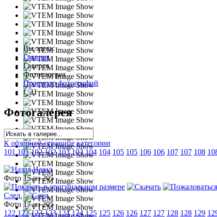
Вы здесь:
Главная
Галерея
Фотогалерея
Просмотр фотографий
f_21
Фотогалерея
К обзорной странице категории
101
101
102
102
103
103
104
104
105
105
106
106
107
107
108
10
Назад
Фото 15 из 205
След.
Фото 17 из 205
122
122
123
123
124
124
125
125
126
126
127
127
128
128
129
12