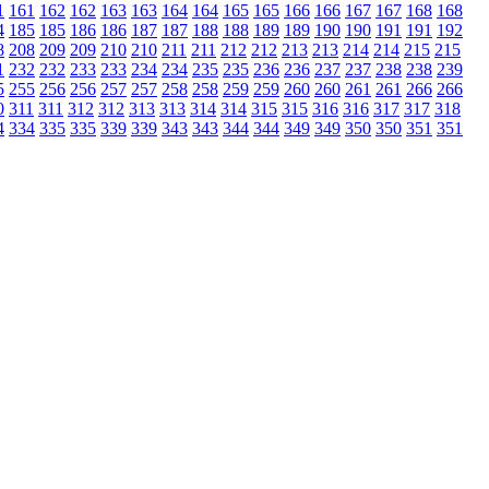
1
161
162
162
163
163
164
164
165
165
166
166
167
167
168
168
4
185
185
186
186
187
187
188
188
189
189
190
190
191
191
192
8
208
209
209
210
210
211
211
212
212
213
213
214
214
215
215
1
232
232
233
233
234
234
235
235
236
236
237
237
238
238
239
5
255
256
256
257
257
258
258
259
259
260
260
261
261
266
266
0
311
311
312
312
313
313
314
314
315
315
316
316
317
317
318
4
334
335
335
339
339
343
343
344
344
349
349
350
350
351
351