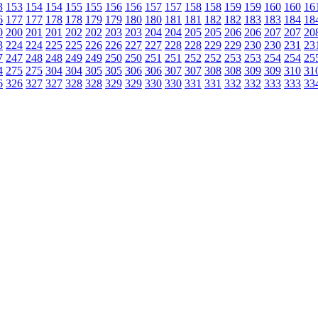
3
153
154
154
155
155
156
156
157
157
158
158
159
159
160
160
16
6
177
177
178
178
179
179
180
180
181
181
182
182
183
183
184
18
0
200
201
201
202
202
203
203
204
204
205
205
206
206
207
207
20
3
224
224
225
225
226
226
227
227
228
228
229
229
230
230
231
23
7
247
248
248
249
249
250
250
251
251
252
252
253
253
254
254
25
4
275
275
304
304
305
305
306
306
307
307
308
308
309
309
310
31
6
326
327
327
328
328
329
329
330
330
331
331
332
332
333
333
33