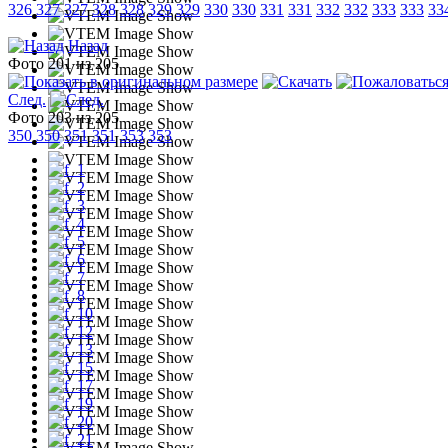
326
327
327
328
328
329
329
330
330
331
331
332
332
333
333
33
Назад
Фото 201 из 205
След.
Фото 203 из 205
350
350
351
351
353
353