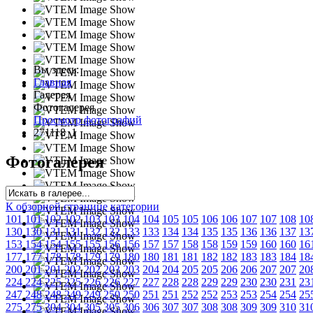
Вы здесь:
Главная
Галерея
Фотогалерея
Просмотр фотографий
271118_1
Фотогалерея
К обзорной странице категории
101
101
102
102
103
103
104
104
105
105
106
106
107
107
108
10
130
130
131
131
132
132
133
133
134
134
135
135
136
136
137
13
153
154
154
155
155
156
156
157
157
158
158
159
159
160
160
16
177
177
178
178
179
179
180
180
181
181
182
182
183
183
184
18
200
201
201
202
202
203
203
204
204
205
205
206
206
207
207
20
224
224
225
225
226
226
227
227
228
228
229
229
230
230
231
23
247
248
248
249
249
250
250
251
251
252
252
253
253
254
254
25
275
275
304
304
305
305
306
306
307
307
308
308
309
309
310
31